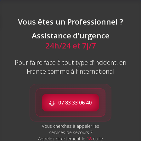
Panneau de gestion des cookies
Vous êtes un Professionnel ?
Assistance d’urgence
Gestion de crise post
24h/24 et 7j/7
sinistre :
Faites appels aux
Pour faire face à tout type d’incident, en
France comme à l’international
experts EMTS certifiés
et mobiles
07 83 33 06 40
Depuis plus de 25 ans nous sommes aux
côtés
de nos clients dans les moments les
plus difficiles.
Vous cherchez à appeler les
services de secours ?
Appelez directement le
18
ou le