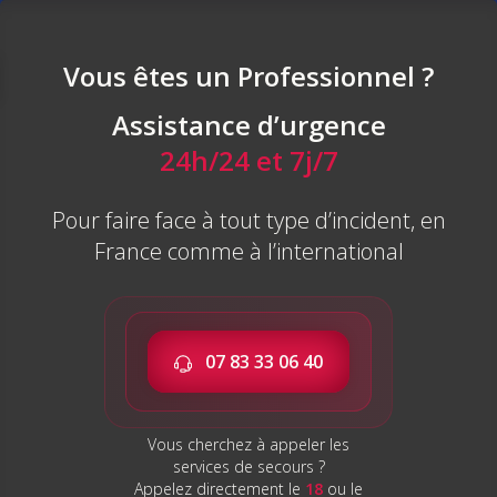
Panneau de gestion des cookies
Vous êtes un Professionnel ?
Assistance d’urgence
Atteindre l’excellence
24h/24 et 7j/7
grâce à l’innovation.
EMTS, pionniers d’hier
Pour faire face à tout type d’incident, en
France comme à l’international
et de demain.
Nos challenges passés et actuels nous ont
permis de repousser les limites de la
07 83 33 06 40
technologie
et d'anticiper les besoins de nos
clients avec des solutions innovantes et
Vous cherchez à appeler les
fiables.
services de secours ?
Appelez directement le
18
ou le