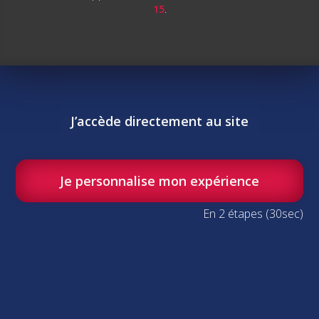
15
.
En savoir plus
Nous contacter
J’accède directement au site
R&D
Je personnalise mon expérience
Laboratoires
En 2 étapes (30sec)
Unités mobiles V.E.R.T.