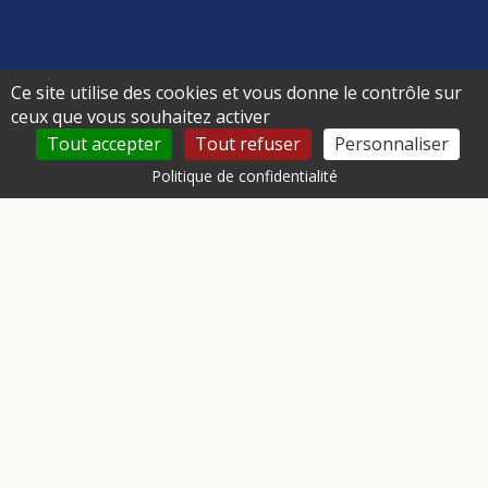
Ce site utilise des cookies et vous donne le contrôle sur
ceux que vous souhaitez activer
Tout accepter
Tout refuser
Personnaliser
Politique de confidentialité
Contact
Identification
Déploiement
V.E.R.T.S.